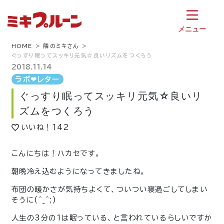
コ
ン
テ
メニュー
ン
ツ
HOME
隣のミキさん
ぐっすり眠ってスッキリ元気☆良いリズムをつくろう
へ
ス
2018.11.14
キ
ラボ❤︎レター
ッ
ぐっすり眠ってスッキリ元気☆良いリ
プ
ズムをつくろう
いいね！
142
こんにちは！ハカセです。
朝晩冷え込むようになってきましたね。
布団の暖かさが気持ちよくて、ついつい寝過ごしてしまい
そうに(^_^;)
人生の3分の1は眠っている、と言われているらしいですか