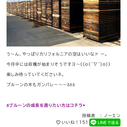
う〜ん、やっぱりカリフォルニアの空はいいなァ ー。
今月中には収穫が始まりそうですヨ〜((o(^∇^)o))
楽しみ待っていてくださいネ。
プルーンの木もガンバレ〜〜〜δδδ
δプルーンの成長を遡りたい方はコチラ▶︎
投稿者 ： ノーエン
いいね！
151