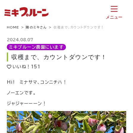
コ
ン
テ
メニュー
ン
ツ
HOME
隣のミキさん
収穫まで、カウントダウンです！
へ
ス
2024.08.07
キ
ミキプルーン農園にいます
ッ
収穫まで、カウントダウンです！
プ
いいね！
151
Hi! ミナサマ、コンニチハ！
ノーエンです。
ジャジャーーーン！