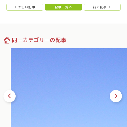
< 新しい記事
記事一覧へ
前の記事 >
同一カテゴリーの記事
34