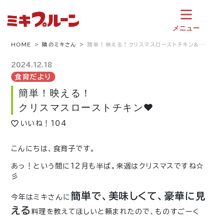
コ
ン
テ
メニュー
ン
ツ
HOME
隣のミキさん
簡単！映える！クリスマスローストチキン&…
へ
ス
2024.12.18
キ
食育だより
ッ
簡単！映える！
プ
クリスマスローストチキン♥
いいね！
104
こんにちは、食育子です。
あっ！という間に12月も半ば。来週はクリスマスですね☆
彡
簡単で、美味しくて、豪華に見
今年はミキさんに
える
料理を教えてほしいと頼まれたので、ものすごーく