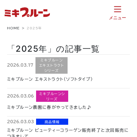
コ
ン
テ
メニュー
ン
ツ
HOME
2025年
へ
ス
「2025年」の記事一覧
キ
ッ
プ
ミキプルーン
2026.03.17
エキストラクト
シリーズ
ミキプルーン エキストラクト（ソフトタイプ）
ミキプルーンシ
2026.03.06
リーズ
ミキプルーン農園に春がやってきました♪
2026.03.03
商品情報
ミキプルーン ビューティーコラーゲン販売終了と次回販売に
つきまして