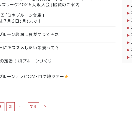
ンズリーグ2026大阪大会」協賛のご案内
4回「ミキプルーン文庫」
は7月6日(月)まで！
プルーン農園に夏がやってきた！
日におススメしたい栄養って？
の定番！梅プルーンづくり
プルーンテレビCM・ロケ地ツアー
…
>
2
3
74