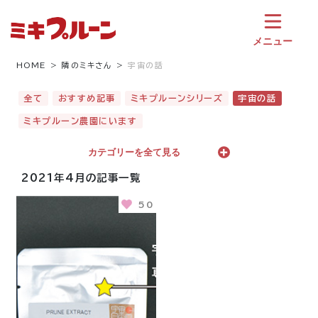
コ
ン
テ
メニュー
ン
ツ
HOME
隣のミキさん
宇宙の話
へ
ス
全て
おすすめ記事
ミキプルーンシリーズ
宇宙の話
キ
ミキプルーン農園にいます
ッ
プ
カテゴリーを全て見る
2021年4月の記事一覧
50