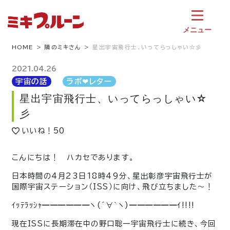
コ
ン
テ
メニュー
ン
ツ
HOME
隣のミキさん
星出宇宙飛行士、いってらっしゃい☆彡
へ
ス
2021.04.26
キ
宇宙の話
ラボ❤︎レター
ッ
星出宇宙飛行士、いってらっしゃい☆
プ
彡
いいね！
50
こんにちは！ ハカセであります。
日本時間の4月23日18時49分、星出彰彦宇宙飛行士が
国際宇宙ステーション（ISS）に向け、飛び立ちました〜！
ｲｯﾃﾗｯｼｬ━━━━━━ヽ(´∀｀ヽ)━━━━━━ｲ!!!!
現在ISSに長期滞在中の野口聡一宇宙飛行士に続き、今回