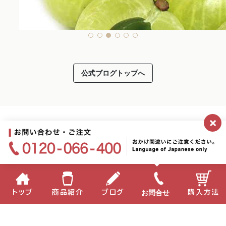
公式ブログトップへ
×
2026.05.08
アムラが紫外線による肌老化を抑制！
ハカセ
お問合せ
トップ
商品紹介
ブログ
購入方法