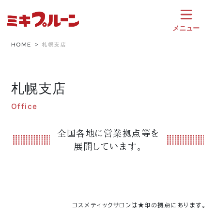
コ
ン
テ
メニュー
ン
ツ
HOME
札幌支店
へ
ス
キ
札幌支店
ッ
プ
Office
全国各地に営業拠点等を
展開しています。
コスメティックサロンは★印の拠点にあります。