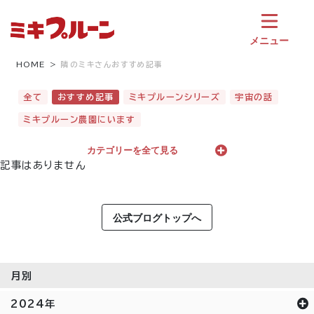
コ
ン
テ
メニュー
ン
ツ
HOME
隣のミキさんおすすめ記事
へ
ス
全て
おすすめ記事
ミキプルーンシリーズ
宇宙の話
キ
ミキプルーン農園にいます
ッ
プ
カテゴリーを全て見る
記事はありません
公式ブログトップへ
月別
2024年