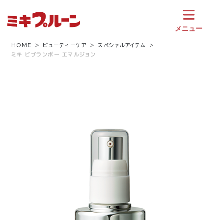
コ
ン
テ
メニュー
ン
ツ
HOME
ビューティーケア
スペシャルアイテム
ミキ ビブランポー エマルジョン
へ
ス
キ
ッ
プ