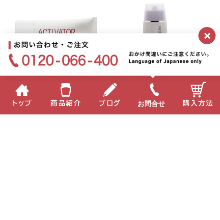
×
お問合せ
トップ
商品紹介
ブログ
購入方法
油性クリーム
日やけ止め乳液（SPF30
アクティベイター デイ ア
PA++）
ンド ナイト
デファンス ポー デイス
クリーン
植物性の油性成分がしっと
りした肌に整えます。
なめらかにしっとりとのび
紫外線から肌を守ります。