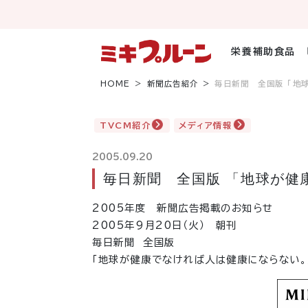
コ
ン
テ
ン
栄養補助食品
ツ
へ
HOME
新聞広告紹介
毎日新聞 全国版 「地
ス
キ
ッ
TVCM紹介
メディア情報
プ
2005.09.20
毎日新聞 全国版 「地球が健
2005年度 新聞広告掲載のお知らせ
2005年9月20日（火） 朝刊
毎日新聞 全国版
「地球が健康でなければ人は健康にならない。