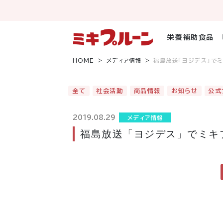
コ
ン
テ
ン
栄養補助食品
ツ
へ
HOME
メディア情報
福島放送「ヨジデス」で
ス
キ
ッ
全て
社会活動
商品情報
お知らせ
公式
プ
2019.08.29
メディア情報
福島放送「ヨジデス」でミキ