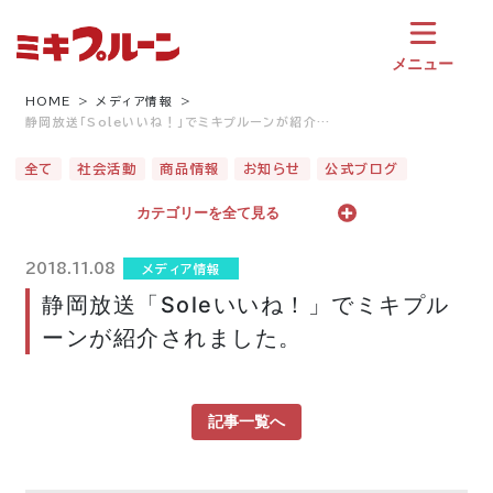
コ
ン
テ
メニュー
ン
ツ
HOME
メディア情報
静岡放送「Soleいいね！」でミキプルーンが紹介…
へ
ス
全て
社会活動
商品情報
お知らせ
公式ブログ
キ
ッ
カテゴリーを全て見る
プ
2018.11.08
メディア情報
静岡放送「Soleいいね！」でミキプル
ーンが紹介されました。
記事一覧へ