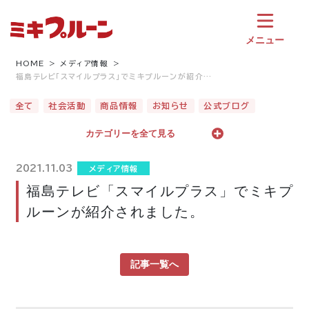
コ
ン
テ
メニュー
ン
ツ
HOME
メディア情報
福島テレビ「スマイルプラス」でミキプルーンが紹介…
へ
ス
全て
社会活動
商品情報
お知らせ
公式ブログ
キ
ッ
カテゴリーを全て見る
プ
2021.11.03
メディア情報
福島テレビ「スマイルプラス」でミキプ
ルーンが紹介されました。
記事一覧へ