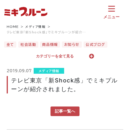
コ
ン
テ
メニュー
ン
ツ
HOME
メディア情報
テレビ東京「新Shock感」でミキプルーンが紹介…
へ
ス
全て
社会活動
商品情報
お知らせ
公式ブログ
キ
ッ
カテゴリーを全て見る
プ
2019.09.07
メディア情報
テレビ東京「新Shock感」でミキプル
ーンが紹介されました。
記事一覧へ