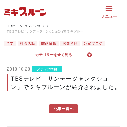
コ
ン
テ
メニュー
ン
ツ
HOME
メディア情報
TBSテレビ「サンデージャンクション」でミキプル…
へ
ス
全て
社会活動
商品情報
お知らせ
公式ブログ
キ
ッ
カテゴリーを全て見る
プ
2018.10.28
メディア情報
TBSテレビ「サンデージャンクショ
ン」でミキプルーンが紹介されました。
記事一覧へ