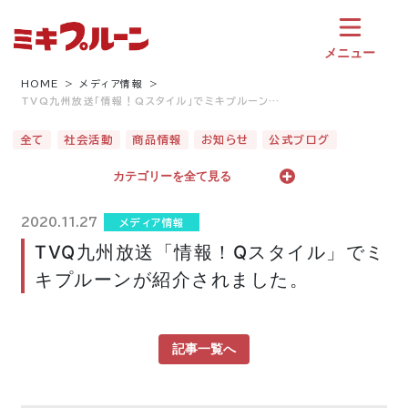
コ
ン
テ
メニュー
ン
ツ
HOME
メディア情報
TVQ九州放送「情報！Qスタイル」でミキプルーン…
へ
ス
全て
社会活動
商品情報
お知らせ
公式ブログ
キ
ッ
カテゴリーを全て見る
プ
2020.11.27
メディア情報
TVQ九州放送「情報！Qスタイル」でミ
キプルーンが紹介されました。
記事一覧へ