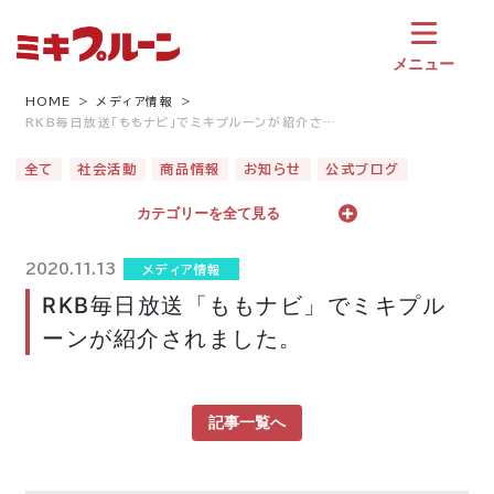
コ
ン
テ
メニュー
ン
ツ
HOME
メディア情報
RKB毎日放送「ももナビ」でミキプルーンが紹介さ…
へ
ス
全て
社会活動
商品情報
お知らせ
公式ブログ
キ
ッ
カテゴリーを全て見る
プ
2020.11.13
メディア情報
RKB毎日放送「ももナビ」でミキプル
ーンが紹介されました。
記事一覧へ