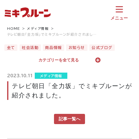
コ
ン
テ
メニュー
ン
ツ
HOME
メディア情報
テレビ朝日「全力坂」でミキプルーンが紹介されまし…
へ
ス
全て
社会活動
商品情報
お知らせ
公式ブログ
キ
ッ
カテゴリーを全て見る
プ
2023.10.11
メディア情報
テレビ朝日「全力坂」でミキプルーンが
紹介されました。
記事一覧へ