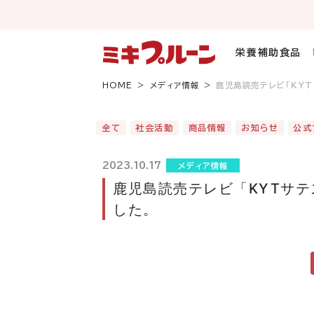
コ
ン
テ
ン
栄養補助食品
ツ
へ
HOME
メディア情報
鹿児島読売テレビ「KY
ス
キ
ッ
全て
社会活動
商品情報
お知らせ
公式
プ
2023.10.17
メディア情報
鹿児島読売テレビ「KYTサ
した。