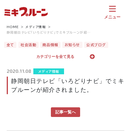
コ
ン
テ
メニュー
ン
ツ
HOME
メディア情報
静岡朝日テレビ「いろどりナビ」でミキプルーンが紹…
へ
ス
全て
社会活動
商品情報
お知らせ
公式ブログ
キ
ッ
カテゴリーを全て見る
プ
2020.11.08
メディア情報
静岡朝日テレビ「いろどりナビ」でミキ
プルーンが紹介されました。
記事一覧へ