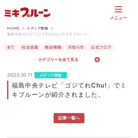
コ
ン
テ
メニュー
ン
ツ
HOME
メディア情報
福島中央テレビ「ゴジてれChu!」でミキプルーン…
へ
ス
全て
社会活動
商品情報
お知らせ
公式ブログ
キ
ッ
カテゴリーを全て見る
プ
2023.10.11
メディア情報
福島中央テレビ「ゴジてれChu!」でミ
キプルーンが紹介されました。
記事一覧へ