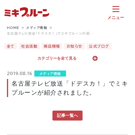
コ
ン
テ
メニュー
ン
ツ
HOME
メディア情報
名古屋テレビ放送「ドデスカ！」でミキプルーンが紹…
へ
ス
全て
社会活動
商品情報
お知らせ
公式ブログ
キ
ッ
カテゴリーを全て見る
プ
2019.08.16
メディア情報
名古屋テレビ放送「ドデスカ！」でミキ
プルーンが紹介されました。
記事一覧へ