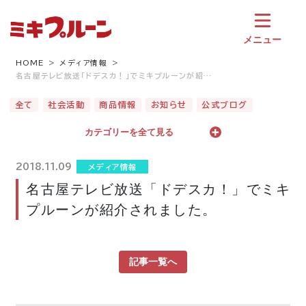
コ
ン
テ
メニュー
ン
ツ
HOME
メディア情報
名古屋テレビ放送「ドデスカ！」でミキプルーンが紹…
へ
ス
全て
社会活動
商品情報
お知らせ
公式ブログ
キ
ッ
カテゴリーを全て見る
プ
2018.11.09
メディア情報
名古屋テレビ放送「ドデスカ！」でミキ
プルーンが紹介されました。
記事一覧へ