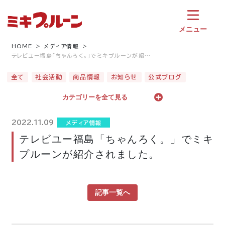
コ
ン
テ
メニュー
ン
ツ
HOME
メディア情報
テレビユー福島「ちゃんろく。」でミキプルーンが紹…
へ
ス
全て
社会活動
商品情報
お知らせ
公式ブログ
キ
ッ
カテゴリーを全て見る
プ
2022.11.09
メディア情報
テレビユー福島「ちゃんろく。」でミキ
プルーンが紹介されました。
記事一覧へ