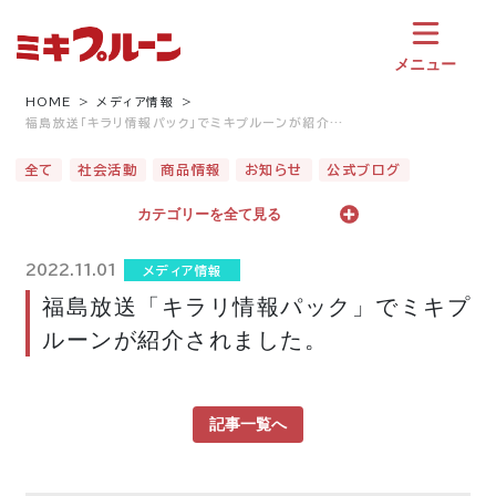
コ
ン
テ
メニュー
ン
ツ
HOME
メディア情報
福島放送「キラリ情報パック」でミキプルーンが紹介…
へ
ス
全て
社会活動
商品情報
お知らせ
公式ブログ
キ
ッ
カテゴリーを全て見る
プ
2022.11.01
メディア情報
福島放送「キラリ情報パック」でミキプ
ルーンが紹介されました。
記事一覧へ