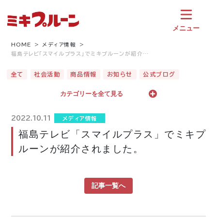
コ
ン
テ
メニュー
ン
ツ
HOME
メディア情報
福島テレビ「スマイルプラス」でミキプルーンが紹介…
へ
ス
全て
社会活動
商品情報
お知らせ
公式ブログ
キ
ッ
カテゴリーを全て見る
プ
2022.10.11
メディア情報
福島テレビ「スマイルプラス」でミキプ
ルーンが紹介されました。
記事一覧へ