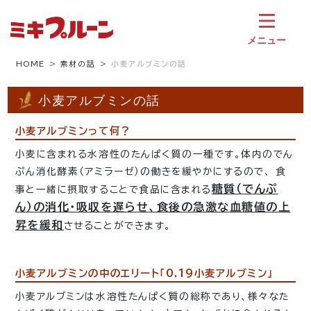
コ
ン
テ
メニュー
ン
ツ
HOME
素材の話
小麦アルブミンの話
へ
ス
小麦アルブミンの話
キ
ッ
小麦アルブミンって何？
プ
小麦に含まれる水溶性のたんぱく質の一種です。体内のでん
ぷん消化酵素（アミラーゼ）の働きを緩やかにするので、 食
糖質（でんぷ
事と一緒に摂取することで食品に含まれる
ん）の消化・吸収を遅らせ、食後の急激な血糖値の上
昇を緩和
させることができます。
小麦アルブミンの中のエリート「0.19小麦アルブミン」
小麦アルブミンは水溶性たんぱく質の総称であり、様々なた