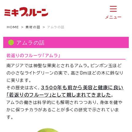
コ
ン
テ
メニュー
ン
ツ
HOME
素材の話
アムラの話
へ
ス
アムラの話
キ
ッ
若返りのフルーツ「アムラ」
プ
南アジアでは神聖な果実とされるアムラ。ピンポン玉ほど
の小さなライトグリーンの実で、高さ8mほどの木に鈴なり
に実ります。
3500年も前から美容と健康に良い
その歴史は古く、
「若返りのフルーツ」として親しまれてきました
。
アムラの働きは科学的にも解明されつつあり、身体を健や
かに保つチカラがあることが多くの研究で示されていま
す。