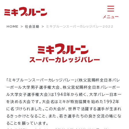
コ
ン
テ
メニュー
ン
ツ
HOME
社会活動
ミキプルーンスーパーカレッジバレー2022
へ
ス
キ
ッ
プ
「ミキプルーンスーパーカレッジバレー」（秩父宮賜杯全日本バレ
ーボール大学男子選手権大会、秩父宮妃賜杯全日本バレーボー
ル大学女子選手権大会）は1948年から続く、大学バレー日本一
を決める大会です。大会名はミキが特別協賛を始めた1992年
に名づけられました。この大会が、世界で活躍する選手が生まれ
るきっかけとなること、また、若き選手たちの良き交流の場にな
ることを願っています。