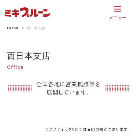
コ
ン
テ
メニュー
ン
ツ
HOME
西日本支店
へ
ス
キ
西日本支店
ッ
プ
Office
全国各地に営業拠点等を
展開しています。
コスメティックサロンは★印の拠点にあります。