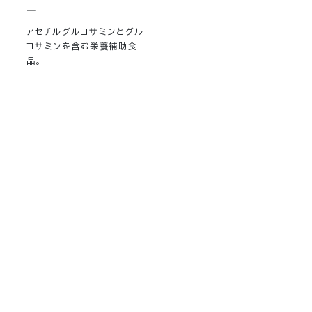
ー
アセチルグルコサミンとグル
コサミンを含む栄養補助食
品。