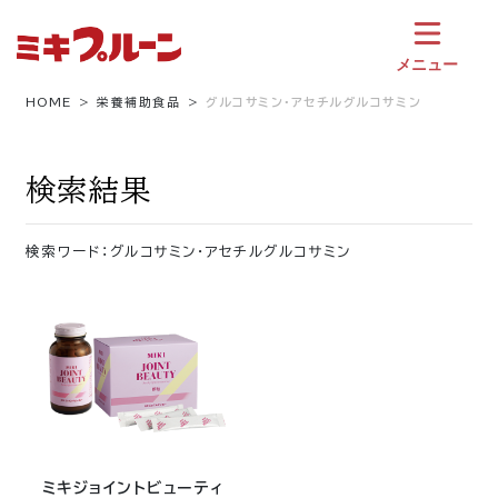
コ
ン
テ
メニュー
ン
ツ
HOME
栄養補助食品
グルコサミン・アセチルグルコサミン
へ
ス
キ
検索結果
ッ
プ
検索ワード：グルコサミン・アセチルグルコサミン
ミキジョイントビューティ