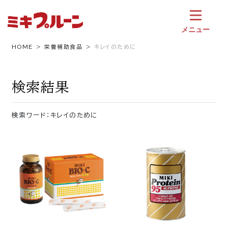
コ
ン
テ
メニュー
ン
ツ
HOME
栄養補助食品
キレイのために
へ
ス
キ
検索結果
ッ
プ
検索ワード：キレイのために