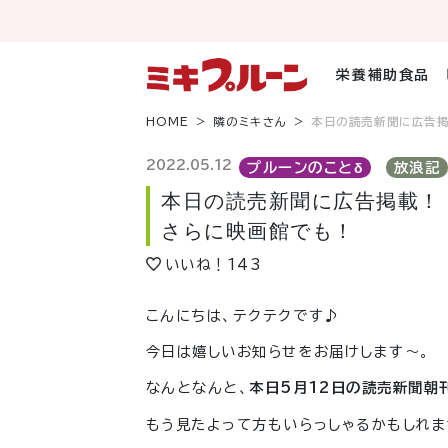
コ
ン
テ
ン
栄養補助食品
ツ
へ
HOME
隣のミキさん
本日の読売新聞に広告
ス
キ
2022.05.12
プルーンのことδ
放浪記
ッ
本日の読売新聞に広告掲載！
プ
さらに映画館でも！
いいね！
143
こんにちは、テクテクです♪
今日は嬉しいお知らせをお届けします～。
なんとなんと、
本日5月12日の読売新聞朝
もう見たよって方もいらっしゃるかもしれません