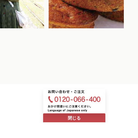
2026.04.27
2026
閉じる
ケ地ツアー
待望の第二弾！ル ショコラ ドゥ アッシ
～中
ュ × ミキプルーン
ば3
投稿者：テクテク
投稿者：テクテク