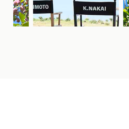
2026.07.08
2026.06.26
新CM本日より放映開始！＆バレーボー
ミキプル
ルネーションズリーグ協賛…
ノーエン
投稿者：テクテク