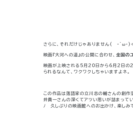
さらに、それだけじゃありません( -`ω-)
映画『大河への道』の公開に合わせ、
全国の
映画が上映される5月20日から6月2日の
られるなんて、ワクワクしちゃいますよネ。
この作品は落語家の立川志の輔さんの創作落
井貴一さんの深くてアツい思いが詰まってい
ﾉ 久しぶりの映画館へのお出かけ、楽しみ