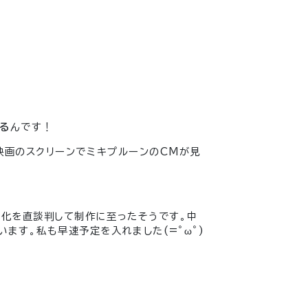
る
んです！
映画のスクリーンでミキプルーンのCMが見
画化を直談判して制作に至ったそうです。中
ます。私も早速予定を入れました(=ﾟωﾟ)