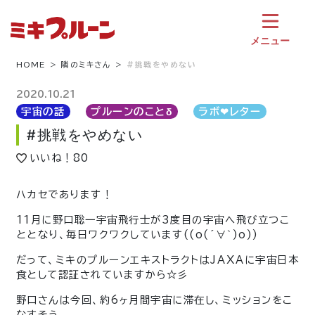
コ
ン
テ
メニュー
ン
ツ
HOME
隣のミキさん
#挑戦をやめない
へ
ス
2020.10.21
キ
宇宙の話
プルーンのことδ
ラボ❤︎レター
ッ
#挑戦をやめない
プ
いいね！
80
ハカセであります！
11月に野口聡一宇宙飛行士が3度目の宇宙へ飛び立つこ
ととなり、毎日ワクワクしています
((o(´∀｀)o))
だって、ミキのプルーンエキストラクトはJAXAに宇宙日本
食として認証されていますから☆彡
野口さんは今回、約6ヶ月間宇宙に滞在し、ミッションをこ
なすそう。