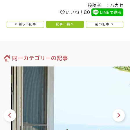
投稿者 ： ハカセ
いいね！
80
< 新しい記事
記事一覧へ
前の記事 >
同一カテゴリーの記事
35