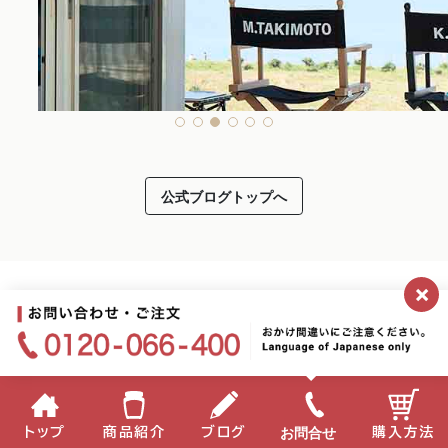
公式ブログトップへ
×
2026.07.08
新CM本日より放映開始！＆バレーボールネーションズ
ーエン
お問合せ
トップ
商品紹介
ブログ
購入方法