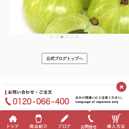
公式ブログトップへ
×
2026.05.08
アムラが紫外線による肌老化を抑制！
ハカセ
お問合せ
トップ
商品紹介
ブログ
購入方法