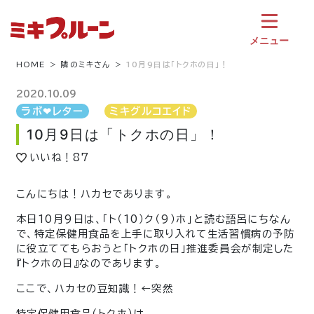
コ
ン
テ
メニュー
ン
ツ
HOME
隣のミキさん
10月9日は「トクホの日」！
へ
ス
2020.10.09
キ
ラボ❤︎レター
ミキグルコエイド
ッ
10月9日は「トクホの日」！
プ
いいね！
87
こんにちは！ハカセであります。
本日10月9日は、「ト（10）ク（9）ホ」と読む語呂にちなん
で、特定保健用食品を上手に取り入れて生活習慣病の予防
に役立ててもらおうと「トクホの日」推進委員会が制定した
『トクホの日』なのであります。
ここで、ハカセの豆知識！←突然
特定保健用食品（トクホ）は、