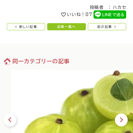
投稿者 ： ハカセ
いいね！
87
< 新しい記事
記事一覧へ
前の記事 >
同一カテゴリーの記事
09