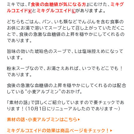
ミキでは、『
食後の血糖値が気になる方
』
にむけた、
ミキグ
ルコエイド
と
ミキグルコエイド
がありますよ。
どちらもごはん、パン、いも類などでんぷんを含む食事の
お供にお湯で溶いてスープとして召し上がっていただくこ
とで、食後の急激な血糖値の上昇を穏やかにしてくれるの
であります。
旨味の効いた琥珀色のスープで、Lは塩味控えめになって
います。
粉末スープなので、お湯さえあれば、いつでもどこでも！
であります。
食後の急激な血糖値の上昇を穏やかにしてくれるのは配合
している“小麦アルブミン”のおかげ。
「素材の話」で詳しくご紹介していますので要チェックであ
ります！（10月1日にリニューアルしたのであります〜）
素材の話・小麦アルブミンはこちら▶︎
ミキグルコエイドの効果は商品ページをチェック！▶︎