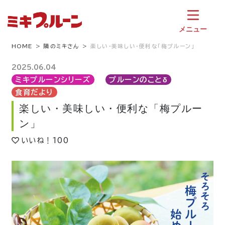
コ
ン
テ
メニュー
ン
ツ
HOME
隣のミキさん
楽しい・美味しい・便利な「梅プルーン」
へ
ス
2025.06.04
キ
ミキプルーンシリーズ
プルーンのことδ
ッ
食育だより
プ
楽しい・美味しい・便利な「梅プルー
ン」
いいね！
100