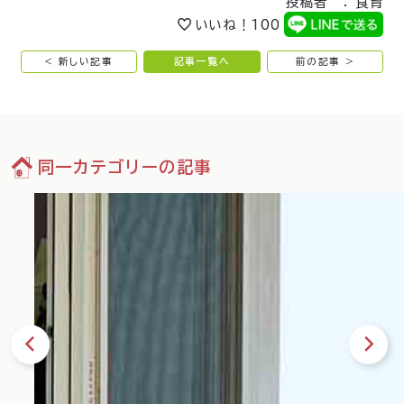
投稿者 ： 食育
いいね！
100
< 新しい記事
記事一覧へ
前の記事 >
同一カテゴリーの記事
35