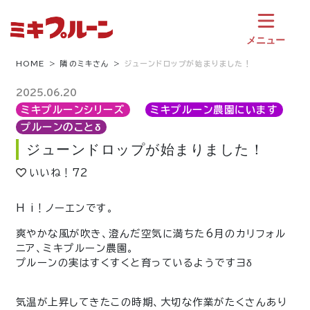
コ
ン
テ
メニュー
ン
ツ
HOME
隣のミキさん
ジューンドロップが始まりました！
へ
ス
2025.06.20
キ
ミキプルーンシリーズ
ミキプルーン農園にいます
ッ
プルーンのことδ
プ
ジューンドロップが始まりました！
いいね！
72
H i！ノーエンです。
爽やかな風が吹き、澄んだ空気に満ちた6月のカリフォル
ニア、ミキプルーン農園。
プルーンの実はすくすくと育っているようですヨδ
気温が上昇してきたこの時期、大切な作業がたくさんあり