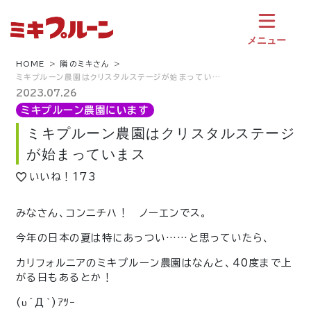
コ
ン
テ
メニュー
ン
ツ
HOME
隣のミキさん
ミキプルーン農園はクリスタルステージが始まってい…
へ
ス
2023.07.26
キ
ミキプルーン農園にいます
ッ
ミキプルーン農園はクリスタルステージ
プ
が始まっていまス
いいね！
173
みなさん、コンニチハ！ ノーエンでス。
今年の日本の夏は特にあっつい……と思っていたら、
カリフォルニアのミキプルーン農園はなんと、40度まで上
がる日もあるとか！
(υ´Д｀)ｱﾂｰ