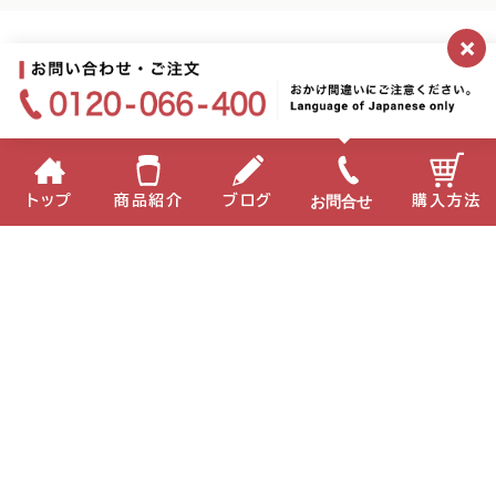
×
お問合せ
トップ
商品紹介
ブログ
購入方法
企業情報
個人情報保護方針
サイトポリシー
お問い合わせ
English
中国語
2026.03.06
Copyright(C) 2022 MIKI Corporation All Right Reserved
ミキプルーン農園に春がやってきました♪
ーエン