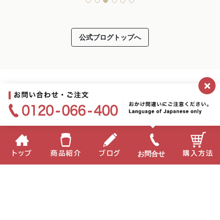
公式ブログトップへ
×
お問合せ
トップ
商品紹介
ブログ
購入方法
2026.07.08
新CM本日より放映開始！＆バレーボールネーションズ