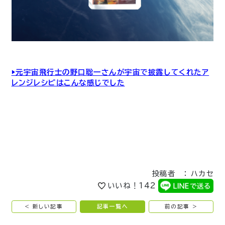
▶︎元宇宙飛行士の野口聡一さんが宇宙で披露してくれたア
レンジレシピはこんな感じでした
投稿者 ： ハカセ
いいね！
142
< 新しい記事
記事一覧へ
前の記事 >