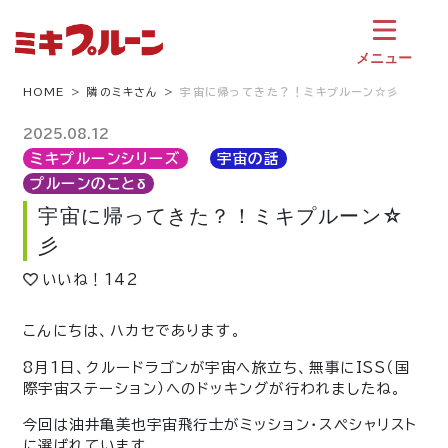
コ
ン
テ
メニュー
ン
ツ
HOME
隣のミキさん
宇宙に帰ってきた？！ミキプルーン☆彡
へ
ス
2025.08.12
キ
ミキプルーンシリーズ
宇宙の話
ッ
プルーンのことδ
プ
宇宙に帰ってきた？！ミキプルーン☆
彡
いいね！
142
こんにちは、ハカセであります。
8月1日、クルードラゴンが宇宙へ旅立ち、無事にISS（国
際宇宙ステーション）へのドッキングが行われましたね。
今回は油井亀美也宇宙飛行士がミッション・スペシャリスト
に選ばれています。