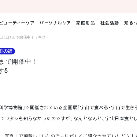
ビューティーケア
パーソナルケア
家庭用品
社会活動
知る
日(日)まで開催中！ミキプ…
宙の話
)まで開催中！
すδ
科学博物館」
で開催されている企画展
「宇宙で食べる・宇宙で生き
とでワタシも知らなかったのですが、なんとなんと、宇宙日本食と
、写真まで頂戴しましたのでありがたくご紹介させていただきます<(