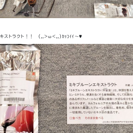
トラクト！！ (,,>ω<,,)ｶｯｺｲｲ～♥