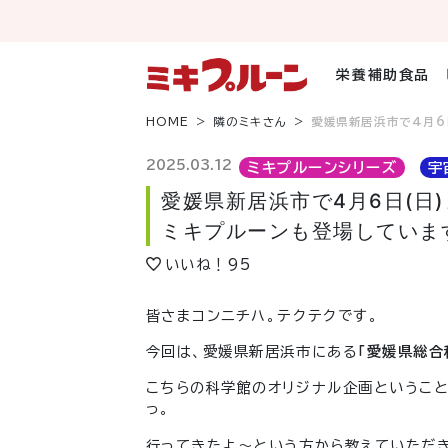
コ
ン
テ
ン
栄養補助食品
ツ
へ
HOME
隣のミキさん
愛媛県新居浜市で4月6
ス
キ
2025.03.12
ミキプルーンシリーズ
宇
ッ
愛媛県新居浜市で4月6日(日
プ
ミキプルーンも登場していま
いいね！
95
皆さまコンニチハ。テクテクです。
今回は、愛媛県新居浜市にある
「愛媛県総合
こちらの科学館のオリジナル企画というこ
っ。
行ってきたよ～という方から教えていただき