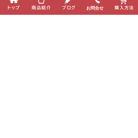
お問合せ
食育だより
放浪記
トップ
商品紹介
ブログ
購入方法
ミキGシックス
ミキアスプリプラス
ミキエコー37
ミキグルコエイド
ミキジョイントビューテ
ミキさんちのおしゃべり
ィー
ミキフローライフ トリニ
ミキバイオ-C
ティ
ミキプロティーン95 ス
みらいげんき
ープリーム
カフェスペース「la
sante」