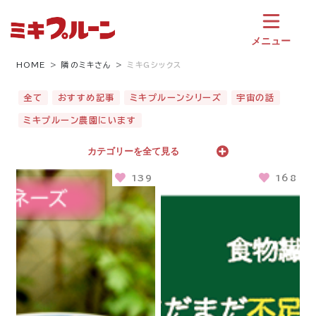
コ
ン
テ
メニュー
ン
ツ
HOME
隣のミキさん
ミキGシックス
へ
ス
全て
おすすめ記事
ミキプルーンシリーズ
宇宙の話
キ
ミキプルーン農園にいます
ッ
プ
カテゴリーを全て見る
139
168