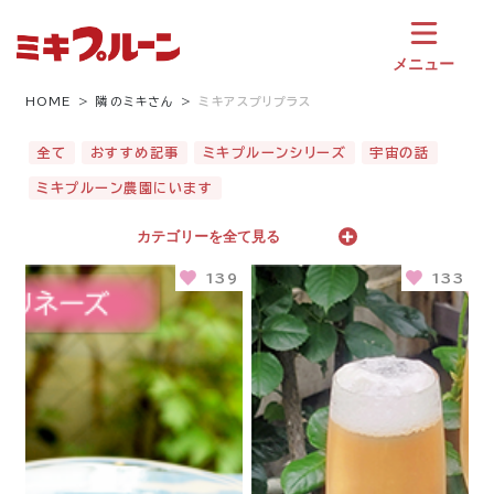
コ
ン
テ
メニュー
ン
ツ
HOME
隣のミキさん
ミキアスプリプラス
へ
ス
全て
おすすめ記事
ミキプルーンシリーズ
宇宙の話
キ
ミキプルーン農園にいます
ッ
プ
カテゴリーを全て見る
139
133