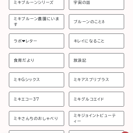
ミキプルーンシリーズ
宇宙の話
ミキプルーン農園にいま
プルーンのことδ
す
ラボ❤︎レター
キレイになること
食育だより
放浪記
ミキGシックス
ミキアスプリプラス
ミキエコー37
ミキグルコエイド
ミキジョイントビューテ
ミキさんちのおしゃべり
ィー