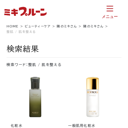
コ
ン
テ
メニュー
ン
ツ
HOME
ビューティーケア
隣のミキさん
隣のミキさん
整肌 / 肌を整える
へ
ス
キ
検索結果
ッ
プ
検索ワード：整肌 / 肌を整える
化粧水
一般肌用化粧水