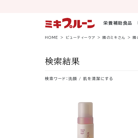
コ
ン
テ
ン
栄養補助食品
ツ
へ
HOME
ビューティーケア
隣のミキさん
隣
ス
キ
ッ
検索結果
プ
検索ワード：洗顔 / 肌を清潔にする