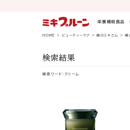
コ
ン
テ
ン
栄養補助食品
ツ
へ
HOME
ビューティーケア
隣のミキさん
隣
ス
キ
ッ
検索結果
プ
検索ワード：クリーム