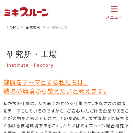
コ
ン
テ
メニュー
ン
ツ
HOME
企業情報
研究所・工場
へ
ス
キ
研究所・工場
ッ
プ
Institute・Factory
健康をテーマとする私たちは、
職場の環境から整えたいと考えます。
私たちの仕事は、人の命にかかわる仕事です。お客さまの健康
をテーマにしているのですから、ご安心いただける企業であるこ
とが大切だと考えています。そのためにも、まず清潔で気持ちよ
く働ける職場環境であること。たとえばミキプルーン総合研究所