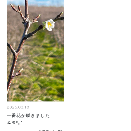
2025.03.10
一番花が咲きました
ꔛ‬ꕤ*｡ﾟ