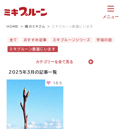
コ
ン
テ
メニュー
ン
ツ
HOME
隣のミキさん
ミキプルーン農園にいます
へ
ス
全て
おすすめ記事
ミキプルーンシリーズ
宇宙の話
キ
ミキプルーン農園にいます
ッ
プ
カテゴリーを全て見る
2025年3月の記事一覧
165