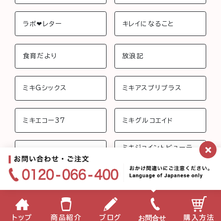
ラボ❤︎レター
キレイになること
食育だより
放浪記
ミキGシックス
ミキアスプリプラス
ミキエコー37
ミキグルコエイド
×
ミキジョイントビューテ
ミキさんちのおしゃべり
ィー
ミキフローライフ トリニ
ミキバイオ-C
ティ
ミキプロティーン95 ス
みらいげんき
お問合せ
トップ
商品紹介
ブログ
購入方法