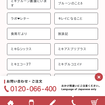
ミキプルーン農園にいま
プルーンのことδ
す
ラボ❤︎レター
キレイになること
食育だより
放浪記
ミキGシックス
ミキアスプリプラス
ミキエコー37
ミキグルコエイド
×
ミキジョイントビューテ
ミキさんちのおしゃべり
ィー
ミキフローライフ トリニ
ミキバイオ-C
ティ