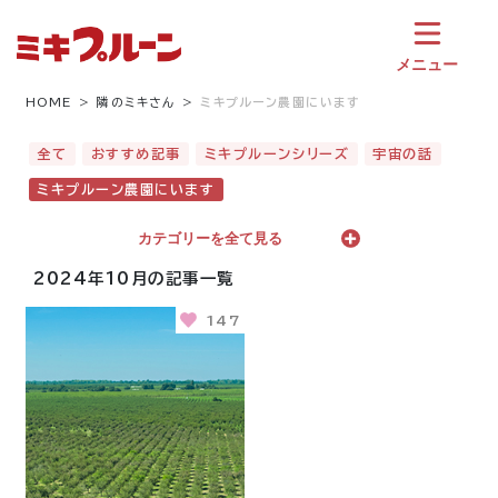
コ
ン
テ
メニュー
ン
ツ
HOME
隣のミキさん
ミキプルーン農園にいます
へ
ス
全て
おすすめ記事
ミキプルーンシリーズ
宇宙の話
キ
ミキプルーン農園にいます
ッ
プ
カテゴリーを全て見る
2024年10月の記事一覧
147