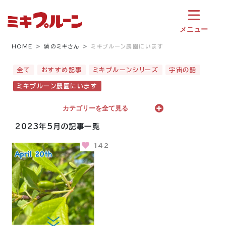
コ
ン
テ
メニュー
ン
ツ
HOME
隣のミキさん
ミキプルーン農園にいます
へ
ス
全て
おすすめ記事
ミキプルーンシリーズ
宇宙の話
キ
ミキプルーン農園にいます
ッ
プ
カテゴリーを全て見る
2023年5月の記事一覧
142