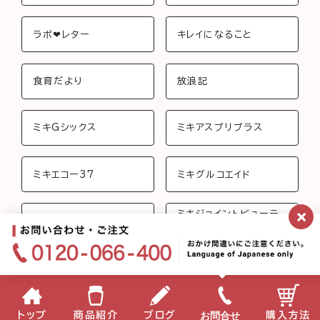
ラボ❤︎レター
キレイになること
食育だより
放浪記
ミキGシックス
ミキアスプリプラス
ミキエコー37
ミキグルコエイド
×
ミキジョイントビューテ
ミキさんちのおしゃべり
ィー
ミキフローライフ トリニ
ミキバイオ-C
ティ
ミキプロティーン95 ス
みらいげんき
お問合せ
トップ
商品紹介
ブログ
購入方法